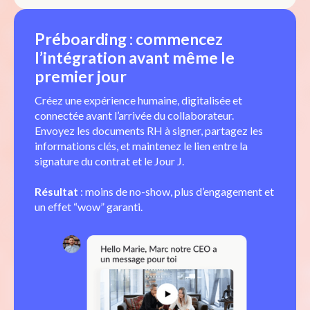
Préboarding : commencez
l’intégration avant même le
premier jour
Créez une expérience humaine, digitalisée et
connectée avant l’arrivée du collaborateur.
Envoyez les documents RH à signer, partagez les
informations clés, et maintenez le lien entre la
signature du contrat et le Jour J.
Résultat
: moins de no-show, plus d’engagement et
un effet “wow” garanti.