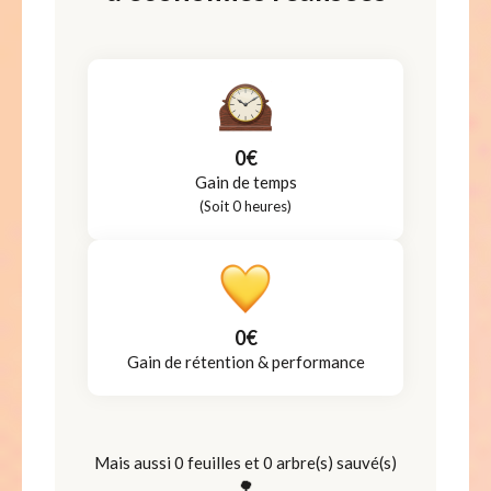
0
€
Gain de temps
(Soit
0
heures)
0
€
Gain de rétention & performance
Mais aussi
0
feuilles et
0
arbre(s) sauvé(s)
🌳