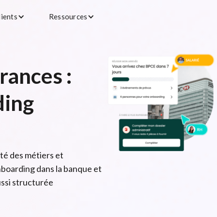
lients
Ressources
rances :
ding
ité des métiers et
nboarding dans la banque et
ssi structurée