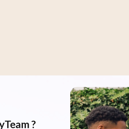
eyTeam ?