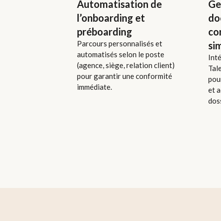
Automatisation de
Ge
l’onboarding et
do
préboarding
co
Parcours personnalisés et
si
automatisés selon le poste
Inté
(agence, siège, relation client)
Tal
pour garantir une conformité
pour
immédiate.
et a
dos