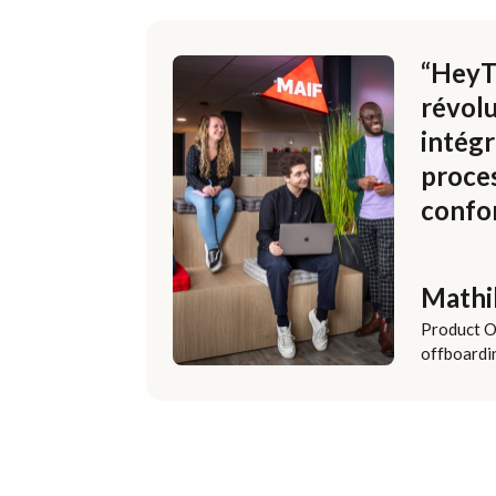
“HeyT
révol
intégr
proces
confo
Mathi
Product O
offboardi