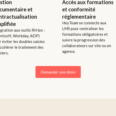
stion
Accès aux formations
cumentaire et
et conformité
ntractualisation
réglementaire
HeyTeam se connecte aux
mplifiée
LMS pour centraliser les
gration aux outils RH (ex :
formations obligatoires et
entsoft, Workday, ADP)
suivre la progression des
 éviter les doubles saisies
collaborateurs sur site ou en
ccélérer le traitement des
agence.
siers.
Demander une démo