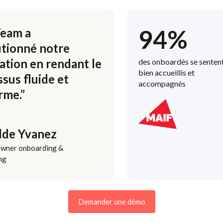
94%
eam a
utionné notre
ation en rendant le
des onboardés se senten
bien accueillis et
sus fluide et
accompagnés
rme.”
lde Yvanez
wner onboarding &
ng
Demander une démo