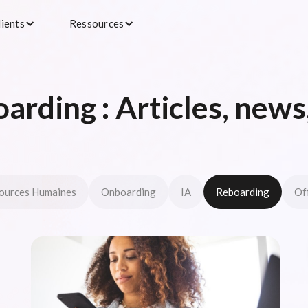
lients
Ressources
arding : Articles, news,
ources Humaines
Onboarding
IA
Reboarding
Of