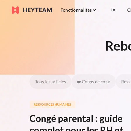
Fonctionnalités
IA
C
Rebo
Tous les articles
❤️ Coups de cœur
Ress
RESSOURCES HUMAINES
Congé parental : guide
complet pour les RH et