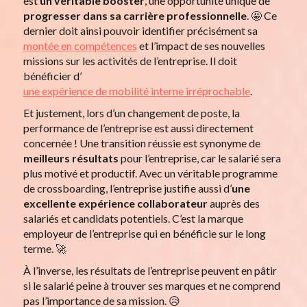
est
un véritable booster
, une opportunité unique de
progresser dans sa carrière professionnelle
. 🤩 Ce
dernier doit ainsi pouvoir identifier précisément sa
montée en compétences
et l’impact de ses nouvelles
missions sur les activités de l’entreprise. Il doit
bénéficier d’
une expérience de mobilité interne irréprochable
.
Et justement, lors d’un changement de poste, la
performance de l’entreprise est aussi directement
concernée ! Une transition réussie est synonyme de
meilleurs résultats
pour l’entreprise, car le salarié sera
plus motivé et productif. Avec un véritable programme
de crossboarding, l’entreprise justifie aussi d’
une
excellente expérience collaborateur
auprès des
salariés et candidats potentiels. C’est la marque
employeur de l’entreprise qui en bénéficie sur le long
terme. 🚀
À l’inverse, les résultats de l’entreprise peuvent en pâtir
si le salarié peine à trouver ses marques et ne comprend
pas l’importance de sa mission. 😥