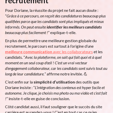
recrutement
Pour Doriane, la réussite du projet ne fait aucun doute :
“
Grâce à ce parcours, on reçoit des candidatures beaucoup plus
qualifiées parce que les candidats sont plus impliqués et mieux
informés. On peut ensuite
identifier les meilleurs candidats
beaucoup plus facilement !
” explique-t-elle.
En plus de permettre une meilleure gestion globale du
recrutement, le parcours est surtout à l’origine d’une
meilleure communication
avec les collaborateurs
et les
candidats. “
Avec la plateforme, on sait qui fait quoi et à quel
moment en un seul coup d'œil ! C’est un vrai vecteur
d’engagement collaborateur, car les candidats sont suivis tout au
long de leur candidature.
” affirme notre invitée. 💪
C’est enfin sur la
simplicité d’utilisation
des outils que
Doriane insiste : “
L’intégration des contenus est hyper facile et
autonome. Je clique, je choisis ma photo ou ma vidéo et c’est fait
!
” insiste-t-elle en guise de conclusion.
Côté candidat aussi, il faut souligner que le succès du site
carrière est au rendez-vous ! C’est en tout cas ce qu’en