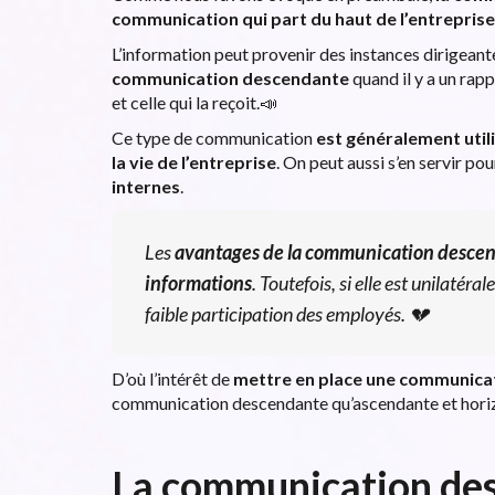
communication qui part du haut de l’entrepris
L’information peut provenir des instances dirigeant
communication descendante
quand il y a un rap
et celle qui la reçoit.📣
Ce type de communication
est généralement util
la vie de l’entreprise
. On peut aussi s’en servir po
internes
.
Les
avantages de la communication
desce
informations
. Toutefois, si elle est unilatér
faible participation des employés. 💔
D’où l’intérêt de
mettre en place
une
communicat
communication descendante qu’ascendante et horiz
La communication des