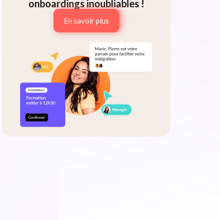
onboardings inoubliables !
En savoir plus