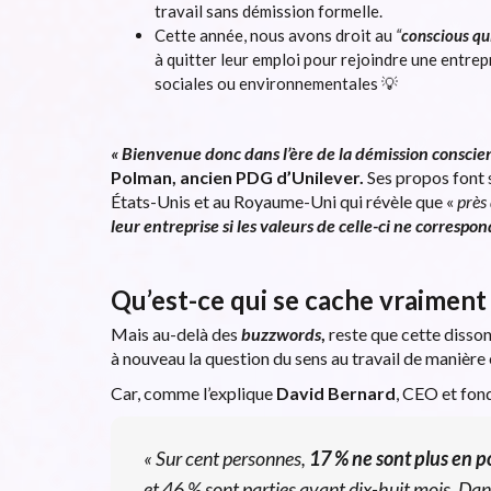
travail sans démission formelle.
Cette année, nous avons droit au
“
conscious qu
à quitter leur emploi pour rejoindre une entrep
sociales ou environnementales 💡
«
Bienvenue donc dans l’ère de la démission conscie
Polman, ancien PDG d’Unilever.
Ses propos font 
États-Unis et au Royaume-Uni qui révèle que «
près
leur entreprise si les valeurs de celle-ci ne correspo
Qu’est-ce qui se cache vraiment
Mais au-delà des
buzzwords
,
reste que cette disso
à nouveau la question du sens au travail de manière
Car, comme l’explique
David Bernard
, CEO et fond
«
Sur cent personnes,
17 % ne sont plus en p
et 46 % sont parties avant dix-huit mois. Dans 