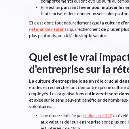
comportements
qui ont évolué au fil du temps
Elle est un
puissant levier pour motiver les 
l'entreprise, et leur donner un sens plus profon
Et c’est donc tout naturellement que
la culture d'e
retenir des talents
qui recherchent de plus en plus
plus profonds, au-delà du simple salaire.
Quel est le vrai impact
d'entreprise sur la r
La culture d'entreprise joue un rôle crucial dans
études et recherches ont démontré qu'une culture d'
employés. Les organisations qui
investissent dans
et axée sur le sens peuvent bénéficier de nombreu
volontaires.
Une étude réalisée par
Gallup en 2022
a révélé
aux valeurs de leur entreprise
sont plus encli
est inférieur de 18 %.