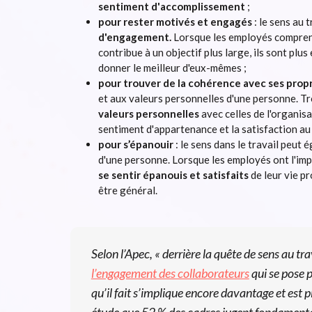
sentiment d'accomplissement
;
pour rester motivés et engagés
: le sens au 
d'engagement.
Lorsque les employés comprenne
contribue à un objectif plus large, ils sont plus
donner le meilleur d'eux-mêmes ;
pour trouver de la cohérence avec ses propr
et aux valeurs personnelles d'une personne. Tr
valeurs personnelles
avec celles de l'organisa
sentiment d'appartenance et la satisfaction au 
pour s’épanouir
: le sens dans le travail peut
d'une personne. Lorsque les employés ont l'impre
se sentir épanouis et satisfaits
de leur vie pr
être général.
Selon l’Apec, « derrière la quête de sens au trav
l’engagement des collaborateurs
qui se pose p
qu’il fait s’implique encore davantage et est pl
étude que 52 % des cadres jugent fondamental d