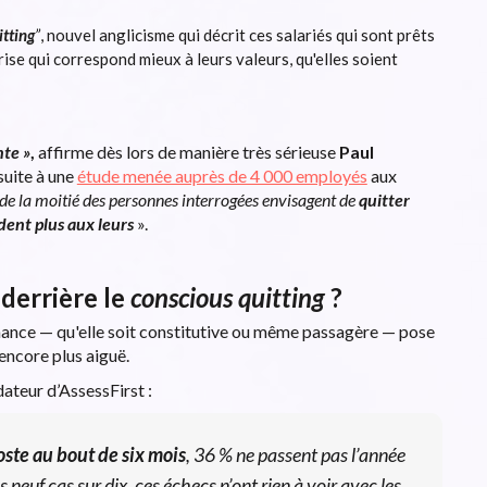
itting
”
, nouvel anglicisme qui décrit ces salariés qui sont prêts
rise qui correspond mieux à leurs valeurs, qu'elles soient
nte »
,
affirme dès lors de manière très sérieuse
Paul
suite à une
étude menée auprès de 4 000 employés
aux
 de la moitié des personnes interrogées envisagent de
quitter
ndent plus aux leurs
».
 derrière le
conscious quitting
?
nance — qu'elle soit constitutive ou même passagère — pose
 encore plus aiguë.
ateur d’AssessFirst :
oste au bout de six mois
, 36 % ne passent pas l’année
neuf cas sur dix, ces échecs n’ont rien à voir avec les