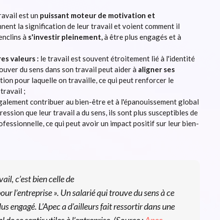
travail est un
puissant moteur de motivation et
nt la signification de leur travail et voient comment il
 enclins à
s'investir pleinement,
à être plus engagés et à
es valeurs :
le travail est souvent étroitement lié à l'identité
ouver du sens dans son travail peut aider à
aligner ses
tion pour laquelle on travaille, ce qui peut renforcer le
travail ;
 également contribuer au bien-être et à l'épanouissement global
ssion que leur travail a du sens, ils sont plus susceptibles de
ofessionnelle, ce qui peut avoir un impact positif sur leur bien-
ail, c’est bien celle de
our l’entreprise ». Un salarié qui trouve du sens à ce
us engagé. L’Apec a d’ailleurs fait ressortir dans une
e se sentir utiles à l’entreprise. (Source :
Apec,