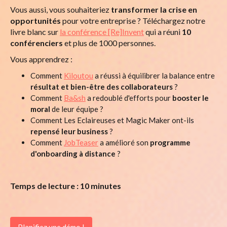
Vous aussi, vous souhaiteriez
transformer la crise en
opportunités
pour votre entreprise ? Téléchargez notre
livre blanc sur
la conférence [Re]Invent
qui a réuni
10
conférenciers
et plus de 1000 personnes.
Vous apprendrez :
Comment
Kiloutou
a réussi à équilibrer la balance entre
résultat et bien-être des collaborateurs
?
Comment
Ba&sh
a redoublé d'efforts pour
booster le
moral
de leur équipe ?
Comment Les Eclaireuses et Magic Maker ont-ils
repensé leur business
?
Comment
JobTeaser
a amélioré son
programme
d'onboarding à distance
?
Temps de lecture : 10 minutes