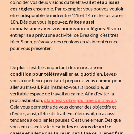
coïncider vos deux visions du télétravail et
établissez
ces règles
ensemble. Par exemple : vous pouvez vouloir
être indisponible le midi entre 12h et 14h et le soir après
18h. Dès que vous le pouvez,
faites aussi
connaissance avec vos nouveaux collègues
. Si votre
entreprise a prévu une activité Ice Breaking, c’est très
bien. Sinon, prévoyez des réunions en visioconférence
pour vous présenter.
De plus, il est très important de
se mettre en
condition pour télétravailler au quotidien
. Levez-
vous à une heure précise et préparez-vous comme pour
aller au travail. Puis, installez-vous, si possible, un
véritable espace de travail au calme. Afin d’éviter la
procrastination,
planifiez votre journée de travail
.
Cela vous permettra de vous donner des objectifs et
d’éviter, ainsi, d’être distrait. En télétravail, on a aussi
tendance à oublier les pauses. C’est une erreur. Dès que
vous en ressentez le besoin,
levez-vous de votre
chaise et allez vous faire un petit thé ou prenez l’air