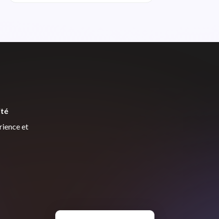
ité
rience et