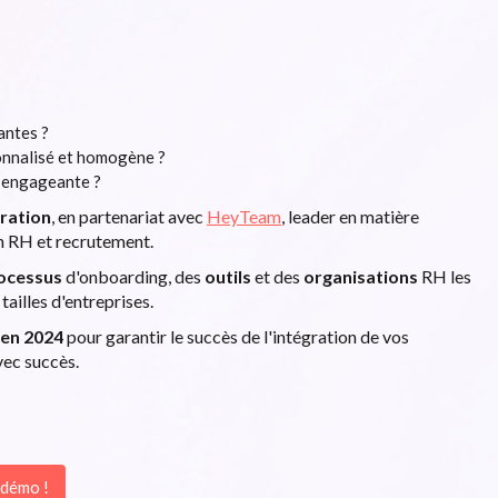
antes ?
onnalisé et homogène ?
t engageante ?
gration
, en partenariat avec
HeyTeam
, leader en matière
n RH et recrutement.
rocessus
d'onboarding, des
outils
et des
organisations
RH les
tailles d'entreprises.
 en 2024
pour garantir le succès de l'intégration de vos
vec succès.
 démo !