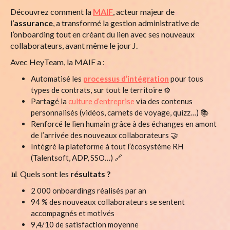
Découvrez comment la
MAIF
, acteur majeur de
l’
assurance
, a transformé la gestion administrative de
l’onboarding tout en créant du lien avec ses nouveaux
collaborateurs, avant même le jour J.
Avec HeyTeam, la MAIF a :
Automatisé les
processus d’intégration
pour tous
types de contrats, sur tout le territoire ⚙️
Partagé la
culture d’entreprise
via des contenus
personnalisés (vidéos, carnets de voyage, quizz…) 📚
Renforcé le lien humain grâce à des échanges en amont
de l’arrivée des nouveaux collaborateurs 🤝
Intégré la plateforme à tout l’écosystème RH
(Talentsoft, ADP, SSO…) 🔗
📊 Quels sont les
résultats ?
2 000 onboardings réalisés par an
94 % des nouveaux collaborateurs se sentent
accompagnés et motivés
9,4/10 de satisfaction moyenne