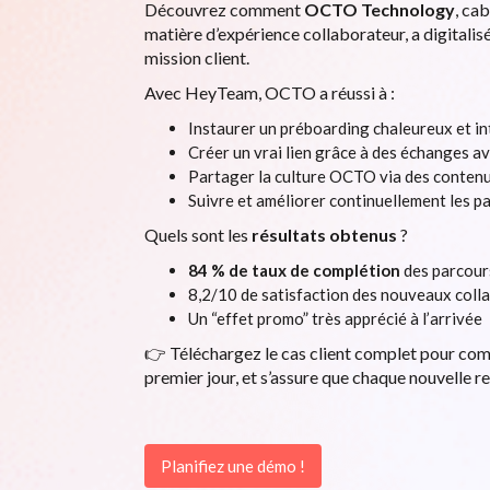
Découvrez comment
OCTO Technology
, ca
matière d’expérience collaborateur, a digitali
mission client.
Avec HeyTeam, OCTO a réussi à :
Instaurer un préboarding chaleureux et in
Créer un vrai lien grâce à des échanges av
Partager la culture OCTO via des contenus
Suivre et améliorer continuellement les p
Quels sont les
résultats obtenus
?
84 % de taux de complétion
des parcour
8,2/10 de satisfaction des nouveaux coll
Un “effet promo” très apprécié à l’arrivée
👉 Téléchargez le cas client complet pour c
premier jour, et s’assure que chaque nouvelle re
Planifiez une démo !