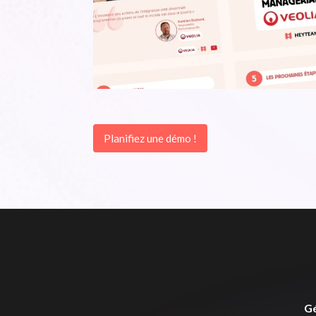
Planifiez une démo !
Gé