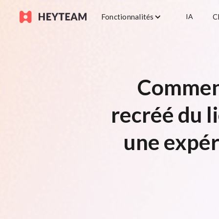
Fonctionnalités
IA
C
Comment
recréé du l
une expéri