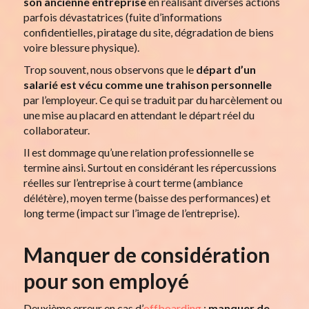
son ancienne entreprise
en réalisant diverses actions
parfois dévastatrices (fuite d’informations
confidentielles, piratage du site, dégradation de biens
voire blessure physique).
Trop souvent, nous observons que le
départ d’un
salarié
est vécu comme une trahison personnelle
par l’employeur. Ce qui se traduit par du harcèlement ou
une mise au placard en attendant le départ réel du
collaborateur.
Il est dommage qu’une relation professionnelle se
termine ainsi. Surtout en considérant les répercussions
réelles sur l’entreprise à court terme (ambiance
délétère), moyen terme (baisse des performances) et
long terme (impact sur l’image de l’entreprise).
Manquer de considération
pour son employé
Deuxième erreur en cas d’
offboarding
:
manquer de