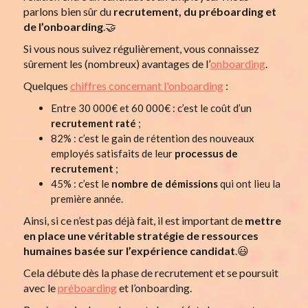
parlons bien sûr du
recrutement, du préboarding et
de l’onboarding
.🤝
Si vous nous suivez régulièrement, vous connaissez
sûrement les (nombreux) avantages de l’
onboarding
.
Quelques
chiffres concernant l'onboarding
:
Entre 30 000€ et 60 000€ : c’est le coût d’un
recrutement raté
;
82% : c’est le gain de rétention des nouveaux
employés satisfaits de leur
processus de
recrutement
;
45% : c’est le
nombre de démissions
qui ont lieu la
première année.
Ainsi, si ce n’est pas déjà fait, il est important de
mettre
en place une véritable stratégie de ressources
humaines basée sur l’expérience candidat
.😃
Cela débute dès la phase de recrutement et se poursuit
avec le
préboarding
et l’onboarding.