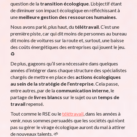
question de la
transition écologique
. L’objectif étant
de diminuer son impact écologique en réfléchissant à
une
meilleure gestion des ressources humaines
.
Nous avons parlé, plus haut, du
télétravail
. C’est une
première piste, car qui dit moins de personnes au bureau
dit moins de voitures sur la route et, surtout, une baisse
des coûts énergétiques des entreprises qui jouent le jeu.
♻️
De plus, gageons qu’il sera nécessaire dans quelques
années d’intégrer dans chaque structure des spécialistes
chargés de mettre en place des
actions écologiques
au sein de la
stratégie de l’entreprise
. Cela passe,
entre autres, par de la
communication interne
, le
partage de
livres blancs
sur le sujet ou un
temps de
travail
repensé.
Tout comme le RSE ou le
télétravail
, dans les années à
venir, nous sommes persuadés que les sociétés qui n’ont
pas su gérer le virage écologique auront du mal à attirer
de nouveaux talents. 🌱