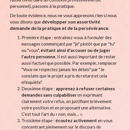
personnel), passons à la pratique.
De toute évidence, nous ne vous apprenons rien si nous
vous disons que
développer son assertivité
demande de la pratique et de la persévérance
.
Première étape : entraînez-vous à formuler des
messages commençant par "je" plutôt que par "tu"
ou "vous",
évitant ainsi d'accuser ou de juger
l'autre personne
. Il est aussi important de rester
aussi factuel que possible. Par exemple, remplacer
"Vous ne respectez jamais les délais" par "Je
constate que le projet a pris du retard et cela
m'inquiète".
Deuxième étape :
apprenez à refuser certaines
demandes sans culpabiliser
en exprimant
clairement votre refus, en justifiant brièvement
votre position et en proposant une alternative.
C’est tout l’art du « non, mais… ».
Troisième étape :
écoutez activement
en vous
concentrant pleinement sur le discours de