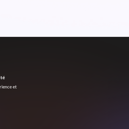
ité
rience et